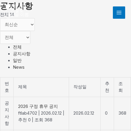
콘
공지사항
MAI
텐
전체 14
ME
츠
로
건
너
뛰
전체
기
공지사항
일반
News
번
추
조
제목
작성일
호
천
회
공
2026 구정 휴무 공지
지
ftlab4702
|
2026.02.12
|
2026.02.12
0
368
사
추천 0
|
조회 368
항