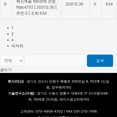
혁신제품 100선에 선정
6
2021.12.30
0
634
ftlab4702
|
2021.12.30
|
추천 0
|
조회 634
1
2
»
마지막
검색
글쓰기
본사(안산)
: 경기도 안산시 단원구 해봉로 330번길 8, 503호 (신길
동, 정우벤처1차)
기술연구소(수원) :
경기도 수원시 영통구 대학4로 17 (이의동1248-
4), 1006호 (이의동, 에이스광교타워1차)
고객센터: 070-4906-4702 / FAX 031-270-7916