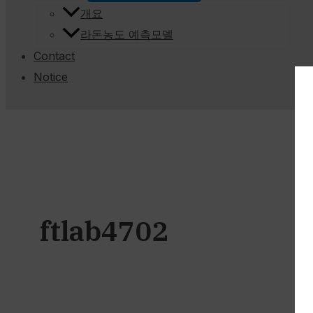
개요
라돈농도 예측모델
Contact
Notice
ftlab4702