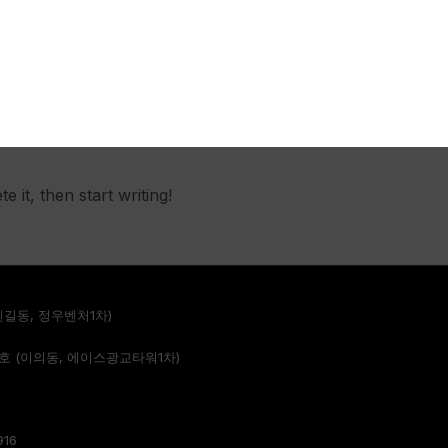
 it, then start writing!
신길동, 정우벤처1차)
06호 (이의동, 에이스광교타워1차)
916