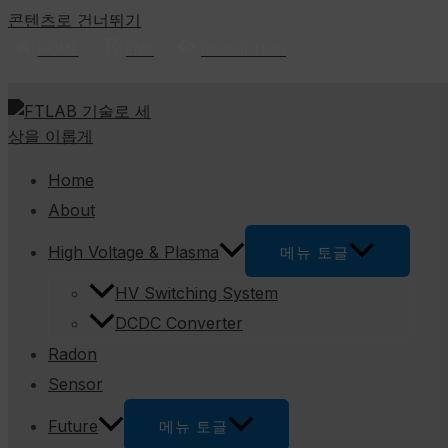
콘텐츠로 건너뛰기
HOME
ENG
RadonFTLab
Home
About
High Voltage & Plasma
메뉴 토글
HV Switching System​
DCDC Converter
Radon
Sensor
Future
메뉴 토글